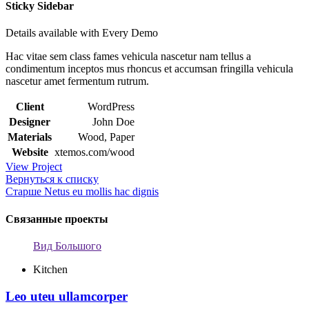
Sticky Sidebar
Details available with Every Demo
Hac vitae sem class fames vehicula nascetur nam tellus a
condimentum inceptos mus rhoncus et accumsan fringilla vehicula
nascetur amet fermentum rutrum.
Client
WordPress
Designer
John Doe
Materials
Wood, Paper
Website
xtemos.com/wood
View Project
Вернуться к списку
Старше
Netus eu mollis hac dignis
Связанные проекты
Вид Большого
Kitchen
Leo uteu ullamcorper