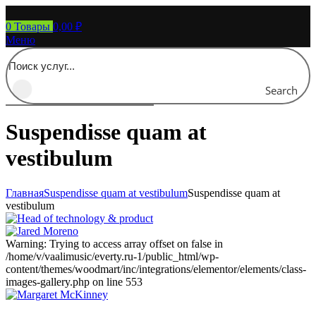
0
Товары
0,00
₽
Меню
Search
Suspendisse quam at
vestibulum
Главная
Suspendisse quam at vestibulum
Suspendisse quam at
vestibulum
Warning: Trying to access array offset on false in
/home/v/vaalimusic/everty.ru-1/public_html/wp-
content/themes/woodmart/inc/integrations/elementor/elements/class-
images-gallery.php on line 553