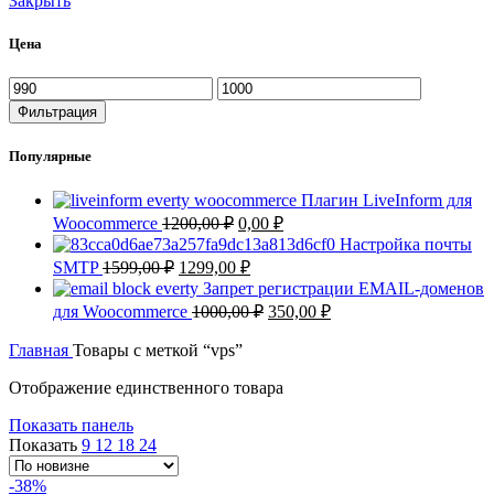
Закрыть
Цена
Минимальная
Максимальная
цена
цена
Фильтрация
Популярные
Плагин LiveInform для
Первоначальная
Текущая
Woocommerce
1200,00
₽
0,00
₽
цена
цена:
Настройка почты
составляла
0,00 ₽.
Первоначальная
Текущая
SMTP
1599,00
₽
1299,00
₽
1200,00 ₽.
цена
цена:
Запрет регистрации EMAIL-доменов
составляла
1299,00 ₽.
Первоначальная
Текущая
для Woocommerce
1000,00
₽
350,00
₽
1599,00 ₽.
цена
цена:
составляла
Главная
Товары с меткой “vps”
350,00 ₽.
1000,00 ₽.
Отображение единственного товара
Показать панель
Показать
9
12
18
24
-38%