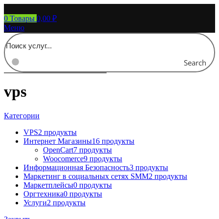
0
Товары
0,00
₽
Меню
Search
vps
Категории
VPS
2 продукты
Интернет Магазины
16 продукты
OpenCart
7 продукты
Woocomerce
9 продукты
Информационная Безопасность
3 продукты
Маркетинг в социальных сетях SMM
2 продукты
Маркетплейсы
0 продукты
Оргтехника
0 продукты
Услуги
2 продукты