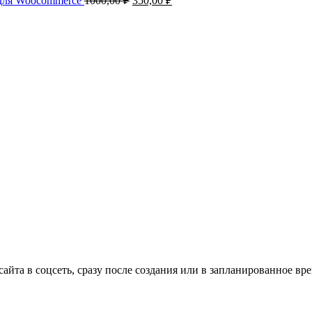
 для Woocommerce
1000,00
₽
350,00
₽
составляла
1299,00 ₽.
цена
цена:
я
1599,00 ₽.
составляла
350,00 ₽.
1000,00 ₽.
 ₽.
айта в соцсеть, сразу после создания или в запланированное в