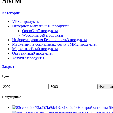
SMM
Категории
VPS
2 продукты
Интернет Магазины
16 продукты
OpenCart
7 продукты
Woocomerce
9 продукты
Информационная Безопасность
3 продукты
Маркетинг в социальных сетях SMM
2 продукты
Маркетплейсы
0 продукты
Оргтехника
0 продукты
Услуги
2 продукты
Закрыть
Цена
Минимальная
Максимальная
Фильтра
цена
цена
Популярные
Настройка почты 