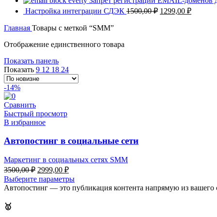
Запрет регистрации EMAIL-доменов
Первоначальная
Текуща
Настройка интеграции СДЭК
1500,00
₽
1299,00
₽
цена
цена:
составляла
Главная
Товары с меткой “SMM”
1299,00
1500,00 ₽.
Отображение единственного товара
Показать панель
Показать
9
12
18
24
-14%
Сравнить
Быстрый просмотр
В избранное
Автопостинг в социальные сети
Маркетинг в социальных сетях SMM
Первоначальная
Текущая
3500,00
₽
2999,00
₽
цена
цена:
Выберите параметры
составляла
2999,00 ₽.
Автопостинг — это публикация контента напрямую из вашего с
3500,00 ₽.
🥇