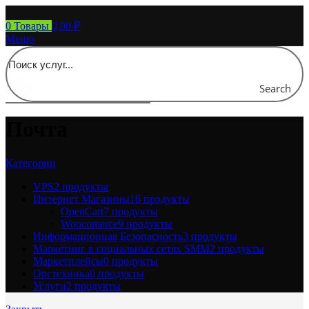
0
Товары
0,00
₽
Меню
Search
Почта
Категории
VPS
2 продукты
Интернет Магазины
16 продукты
OpenCart
7 продукты
Woocomerce
9 продукты
Информационная Безопасность
3 продукты
Маркетинг в социальных сетях SMM
2 продукты
Маркетплейсы
0 продукты
Оргтехника
0 продукты
Услуги
2 продукты