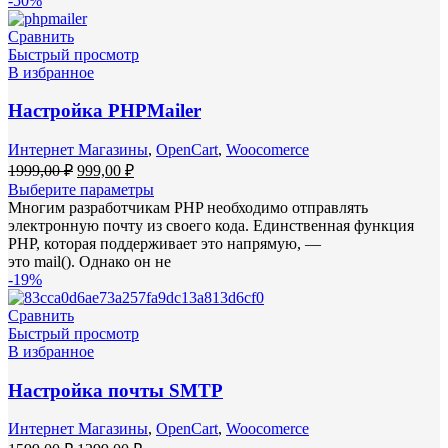
-50%
Сравнить
Быстрый просмотр
В избранное
Настройка PHPMailer
Интернет Магазины
,
OpenCart
,
Woocomerce
Первоначальная
Текущая
1999,00
₽
999,00
₽
цена
цена:
Выберите параметры
составляла
999,00 ₽.
Многим разработчикам PHP необходимо отправлять
1999,00 ₽.
электронную почту из своего кода. Единственная функция
PHP, которая поддерживает это напрямую, —
это mail(). Однако он не
-19%
Сравнить
Быстрый просмотр
В избранное
Настройка почты SMTP
Интернет Магазины
,
OpenCart
,
Woocomerce
Первоначальная
Текущая