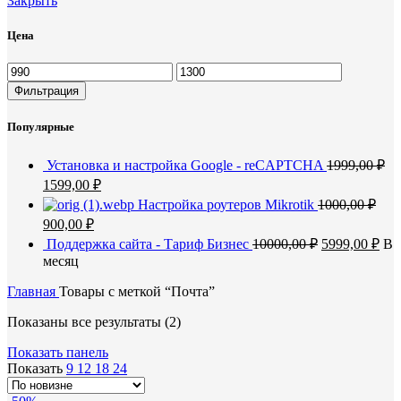
Закрыть
Цена
Минимальная
Максимальная
цена
цена
Фильтрация
Популярные
Установка и настройка Google - reCAPTCHA
1999,00
₽
Первоначальная
Текущая
1599,00
₽
цена
цена:
Настройка роутеров Mikrotik
1000,00
₽
составляла
1599,00 ₽.
Первоначальная
Текущая
900,00
₽
1999,00 ₽.
цена
цена:
Первоначаль
Тек
Поддержка сайта - Тариф Бизнес
10000,00
₽
5999,00
₽
В
составляла
900,00 ₽.
цена
цен
месяц
1000,00 ₽.
составляла
599
Главная
Товары с меткой “Почта”
10000,00 ₽.
Сортировка:
Показаны все результаты (2)
самые
Показать панель
недавние
Показать
9
12
18
24