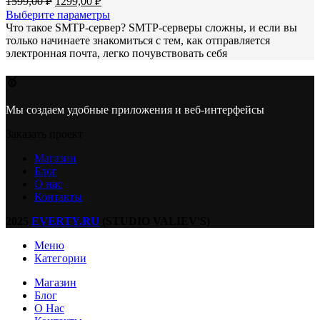
1599,00
₽
1299,00
₽
цена
цена:
Выберите параметры
составляла
1299,00 ₽.
Что такое SMTP-сервер? SMTP-серверы сложны, и если вы
1599,00 ₽.
только начинаете знакомиться с тем, как отправляется
электронная почта, легко почувствовать себя
🥇
Мы создаем удобные приложения и веб-интерфейсы ​
Заказать проект
Магазин
Блог
О нас
Контакты
2025
EVERTY.RU
(STUDIO VALIEV'S)
Меню
Категории
Магазин
Блог
О Нас