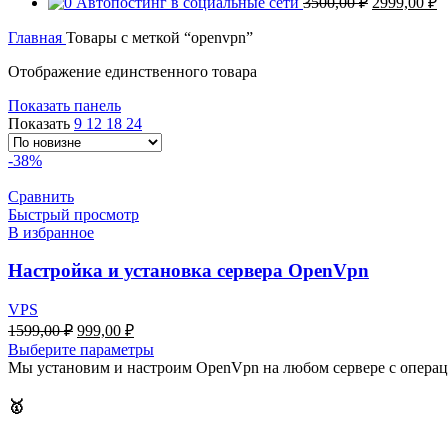
Автопостинг в социальные сети
3500,00
₽
2999,00
₽
100
составляла
599
цена
ц
10000,00 ₽.
составляла
Главная
Товары с меткой “openvpn”
2
3500,00 ₽.
Отображение единственного товара
Показать панель
Показать
9
12
18
24
-38%
Сравнить
Быстрый просмотр
В избранное
Настройка и установка сервера OpenVpn
VPS
Первоначальная
Текущая
1599,00
₽
999,00
₽
цена
цена:
Выберите параметры
составляла
999,00 ₽.
Мы установим и настроим OpenVpn на любом сервере с опера
1599,00 ₽.
🥇
Мы создаем удобные приложения и веб-интерфейсы ​