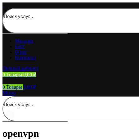
Магазин
Блог
О нас
Контакты
Личный кабинет
0
Товары
0,00
₽
0
Товары
0,00
₽
Меню
openvpn