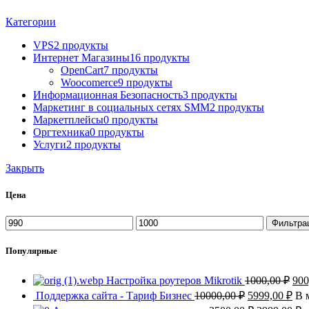
Категории
VPS
2 продукты
Интернет Магазины
16 продукты
OpenCart
7 продукты
Woocomerce
9 продукты
Информационная Безопасность
3 продукты
Маркетинг в социальных сетях SMM
2 продукты
Маркетплейсы
0 продукты
Оргтехника
0 продукты
Услуги
2 продукты
Закрыть
Цена
Минимальная
Максимальная
Фильтра
цена
цена
Популярные
Пер
Настройка роутеров Mikrotik
1000,00
₽
900
цен
Первоначаль
Тек
Поддержка сайта - Тариф Бизнес
10000,00
₽
5999,00
₽
В 
сос
цена
цен
Первонача
Т